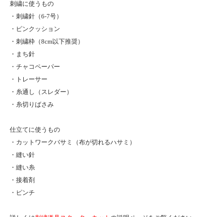
刺繍に使うもの
・刺繍針（6-7号）
・ピンクッション
・刺繍枠（8cm以下推奨）
・まち針
・チャコペーパー
・トレーサー
・糸通し（スレダー）
・糸切りばさみ
仕立てに使うもの
・カットワークバサミ（布が切れるハサミ）
・縫い針
・縫い糸
・接着剤
・ピンチ