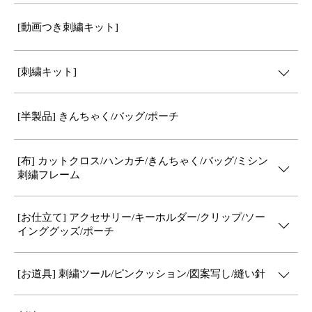
[動画つき刺繍キット]
[刺繍キット]
[半製品] きんちゃく/バッグ/ポーチ
[布] カットクロス/ハンカチ/きんちゃく/バッグ/ミシン
刺繍フレーム
[お仕立て] アクセサリー/キーホルダー/クリップ/ソー
インググッズ/ポーチ
[お道具] 刺繍ツール/ピンクッション/図案写し/縫い針