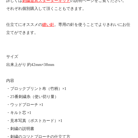
詳しくは
刺繍道具スターターキット
の説明ページをご覧ください。
それぞれ個別購入して頂くこともできます。
仕立てにオススメの
縫い針
。専用の針を使うことでよりきれいにお仕
立てができます。
サイズ
出来上がり 約42mm×38mm
内容
・ブロックプリント布（竹柄）×1
・25番刺繍糸（使い切り量）
・ウッドブローチ ×1
・キルト芯 ×1
・見本写真（ポストカード）×1
・刺繍の説明書
・刺繍のコツとブローチの仕立て方