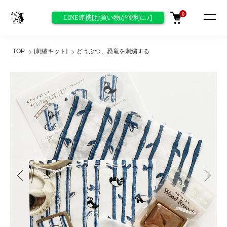
0
LINE連携[お買い物が便利に♪]
TOP
[刺繍キット]
どうぶつ、恐竜を刺繍する