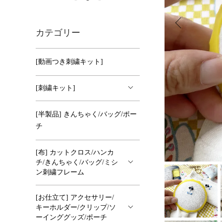
カテゴリー
[動画つき刺繍キット]
[刺繍キット]
[半製品] きんちゃく/バッグ/ポー
チ
[布] カットクロス/ハンカ
チ/きんちゃく/バッグ/ミシ
ン刺繍フレーム
[お仕立て] アクセサリー/
キーホルダー/クリップ/ソ
ーインググッズ/ポーチ