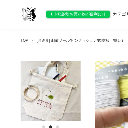
カテゴ
LINE連携[お買い物が便利に♪]
TOP
[お道具] 刺繍ツール/ピンクッション/図案写し/縫い針