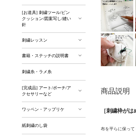
[お道具] 刺繍ツール/ピン
クッション/図案写し/縫い
針
刺繍レッスン
書籍・ステッチの説明書
刺繍糸・ラメ糸
[完成品] アート/ポーチ/ア
商品説明
クセサリーなど
ワッペン・アップリケ
［刺繍枠がは
紙刺繍のし袋
布を平らに保って