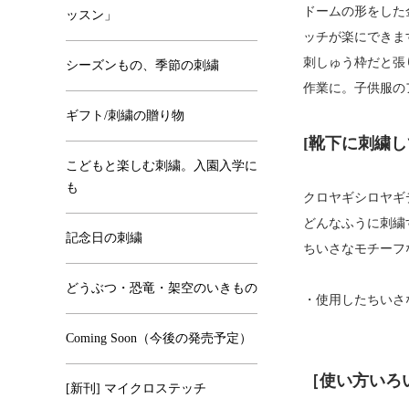
ドームの形をした
ッスン」
ッチが楽にできま
刺しゅう枠だと張
シーズンもの、季節の刺繍
作業に。子供服の
ギフト/刺繍の贈り物
[靴下に刺繍し
こどもと楽しむ刺繍。入園入学に
も
クロヤギシロヤギ
どんなふうに刺繍
記念日の刺繍
ちいさなモチーフ
どうぶつ・恐竜・架空のいきもの
・使用したちいさ
Coming Soon（今後の発売予定）
［使い方いろ
[新刊] マイクロステッチ