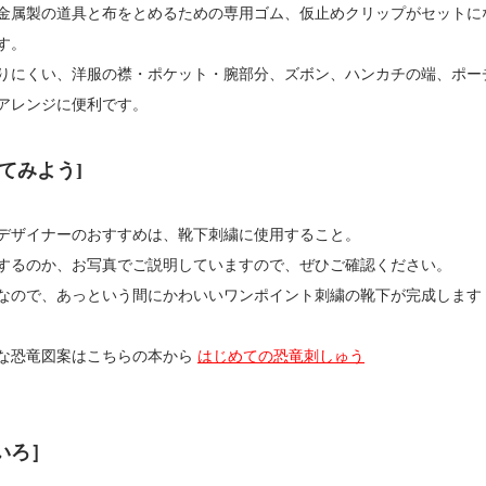
金属製の道具と布をとめるための専用ゴム、仮止めクリップがセットに
す。
りにくい、洋服の襟・ポケット・腕部分、ズボン、ハンカチの端、ポー
アレンジに便利です。
てみよう]
デザイナーのおすすめは、靴下刺繍に使用すること。
するのか、お写真でご説明していますので、ぜひご確認ください。
なので、あっという間にかわいいワンポイント刺繍の靴下が完成します
な恐竜図案はこちらの本から
はじめての恐竜刺しゅう
いろ］