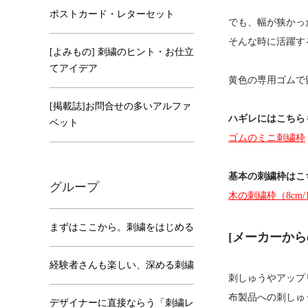
ポストカード・レターセット
でも、幅が狭かっ
そんな時に活躍す
[よみもの] 刺繍のヒント・お仕立
てアイデア
黄色の専用ゴムで
[掲載誌]お問合せの多いアルファ
ハギレにはこちら
ベット
ゴムのミニ刺繍枠
基本の刺繍枠はこ
グループ
木の刺繍枠（8cm/1
まずはここから。刺繍をはじめる
[メーカーから
経験者さんも楽しい、深める刺繍
刺しゅうやアップ
布製品への刺しゅ
デザイナーに直接ならう「刺繍レ