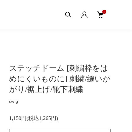
0
ステッチドーム [刺繍枠をは
めにくいものに] 刺繍/縫いか
がり/裾上げ/靴下刺繍
sw-g
1,150円(税込1,265円)