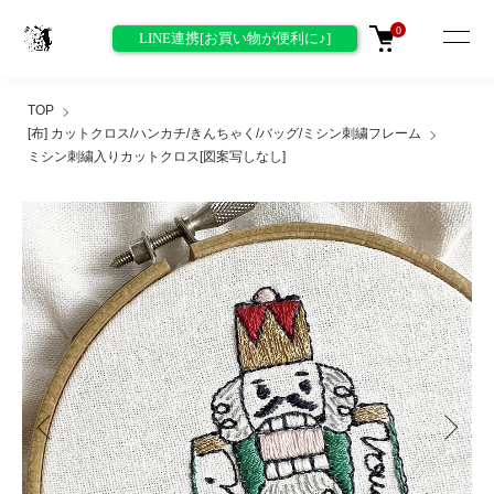
0
LINE連携[お買い物が便利に♪]
TOP
[布] カットクロス/ハンカチ/きんちゃく/バッグ/ミシン刺繍フレーム
ミシン刺繍入りカットクロス[図案写しなし]