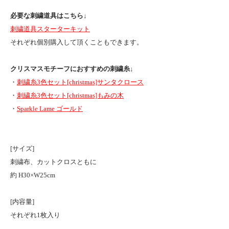
必要な刺繍道具はこちら
↓
刺繍道具スターターキット
それぞれ個別購入して頂くこともできます。
クリスマスモチーフにおすすめの刺繍糸
↓
・
刺繍糸3色セット[christmas]サンタクロース
・
刺繍糸3色セット[christmas]もみの木
・
Sparkle Lame ゴールド
[サイズ]
刺繍布、カットクロスともに
約 H30×W25cm
[内容量]
それぞれ1枚入り