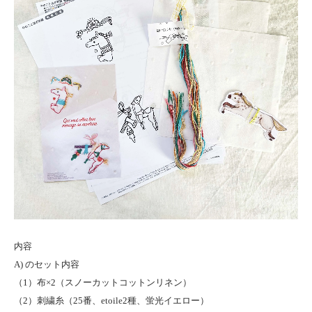
内容
A) のセット内容
（1）布×2（スノーカットコットンリネン）
（2）刺繍糸（25番、etoile2種、蛍光イエロー）