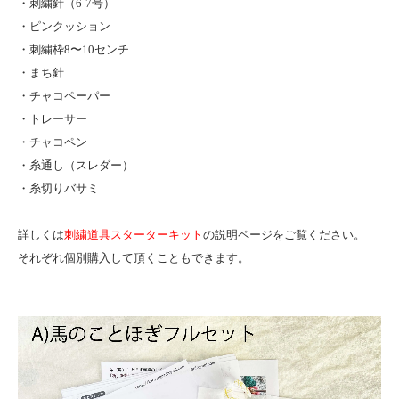
・刺繍針（6-7号）
・ピンクッション
・刺繍枠8〜10センチ
・まち針
・チャコペーパー
・トレーサー
・チャコペン
・糸通し（スレダー）
・糸切りバサミ
詳しくは
刺繍道具スターターキット
の説明ページをご覧ください。
それぞれ個別購入して頂くこともできます。