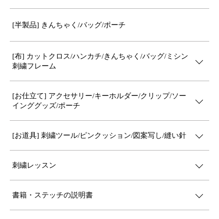
[半製品] きんちゃく/バッグ/ポーチ
[布] カットクロス/ハンカチ/きんちゃく/バッグ/ミシン
刺繍フレーム
[お仕立て] アクセサリー/キーホルダー/クリップ/ソー
インググッズ/ポーチ
[お道具] 刺繍ツール/ピンクッション/図案写し/縫い針
刺繍レッスン
書籍・ステッチの説明書