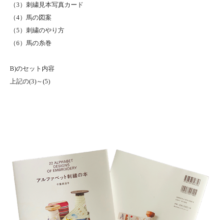
（3）刺繍見本写真カード
（4）馬の図案
（5）刺繍のやり方
（6）馬の糸巻
B)のセット内容
上記の(3)～(5)