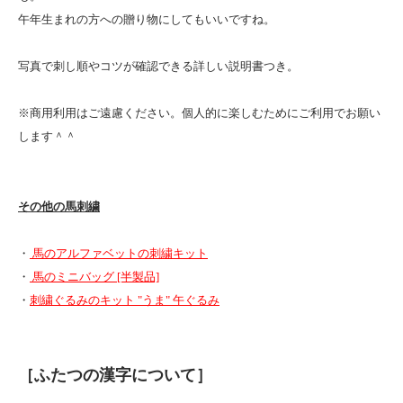
午年生まれの方への贈り物にしてもいいですね。
写真で刺し順やコツが確認できる詳しい説明書つき。
※商用利用はご遠慮ください。個人的に楽しむためにご利用でお願い
します＾＾
その他の馬刺繍
・
馬のアルファベットの刺繍キット
・
馬のミニバッグ [半製品]
・
刺繍ぐるみのキット "うま" 午ぐるみ
［ふたつの漢字について］