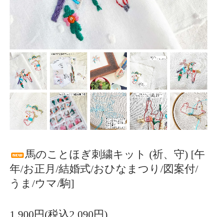
馬のことほぎ刺繍キット (祈、守) [午
年/お正月/結婚式/おひなまつり/図案付/
うま/ウマ/駒]
1,900円(税込2,090円)