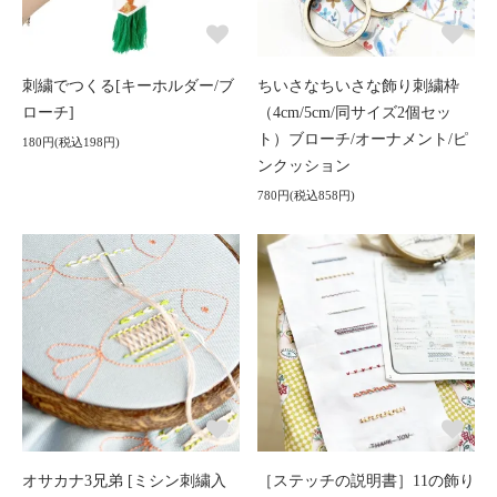
刺繍でつくる[キーホルダー/ブ
ちいさなちいさな飾り刺繍枠
ローチ]
（4cm/5cm/同サイズ2個セッ
ト）ブローチ/オーナメント/ピ
180円(税込198円)
ンクッション
780円(税込858円)
オサカナ3兄弟 [ミシン刺繍入
［ステッチの説明書］11の飾り