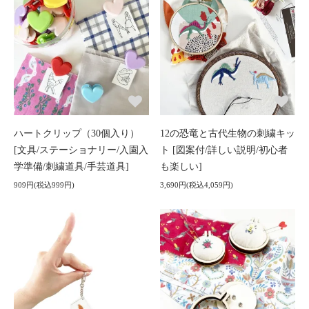
ハートクリップ（30個入り）
12の恐竜と古代生物の刺繍キッ
[文具/ステーショナリー/入園入
ト [図案付/詳しい説明/初心者
学準備/刺繍道具/手芸道具]
も楽しい]
909円(税込999円)
3,690円(税込4,059円)