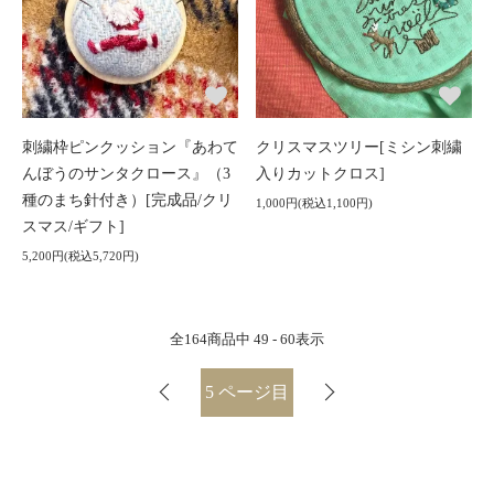
刺繍枠ピンクッション『あわて
クリスマスツリー[ミシン刺繍
んぼうのサンタクロース』（3
入りカットクロス]
種のまち針付き）[完成品/クリ
1,000円(税込1,100円)
スマス/ギフト]
5,200円(税込5,720円)
全
164
商品中
49 - 60
表示
5
ページ目