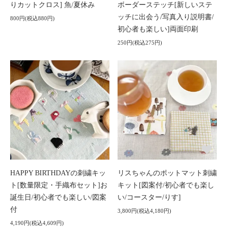
りカットクロス] 魚/夏休み
ボーダーステッチ[新しいステ
ッチに出会う/写真入り説明書/
800円(税込880円)
初心者も楽しい]両面印刷
250円(税込275円)
HAPPY BIRTHDAYの刺繍キッ
リスちゃんのポットマット刺繍
ト[数量限定・手織布セット]お
キット[図案付/初心者でも楽し
誕生日/初心者でも楽しい/図案
い/コースター/りす]
付
3,800円(税込4,180円)
4,190円(税込4,609円)