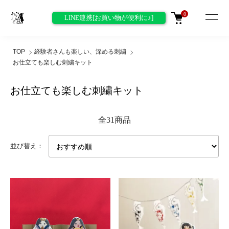
0
LINE連携[お買い物が便利に♪]
TOP
経験者さんも楽しい、深める刺繍
お仕立ても楽しむ刺繍キット
お仕立ても楽しむ刺繍キット
全31商品
並び替え：