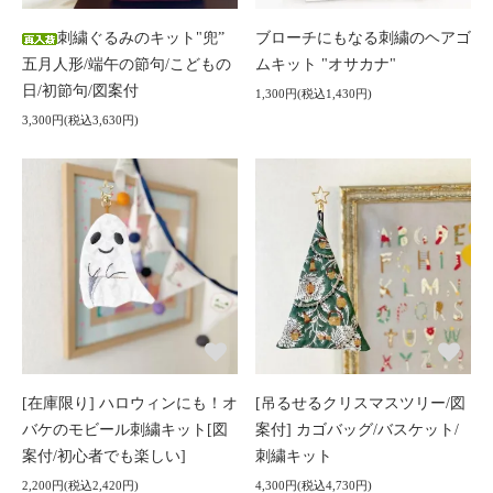
刺繍ぐるみのキット"兜”
ブローチにもなる刺繍のヘアゴ
五月人形/端午の節句/こどもの
ムキット "オサカナ"
日/初節句/図案付
1,300円(税込1,430円)
3,300円(税込3,630円)
[在庫限り] ハロウィンにも！オ
[吊るせるクリスマスツリー/図
バケのモビール刺繍キット[図
案付] カゴバッグ/バスケット/
案付/初心者でも楽しい]
刺繍キット
2,200円(税込2,420円)
4,300円(税込4,730円)