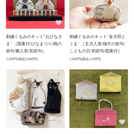
刺繍ぐるみのキット"おひなさ
刺繍ぐるみのキット"金太郎と
ま" ［図案付/ひなまつり/桃の
くま" ［五月人形/端午の節句/
節句/雛人形/初節句］
こどもの日/初節句/図案付］
3,600円(税込3,960円)
2,900円(税込3,190円)