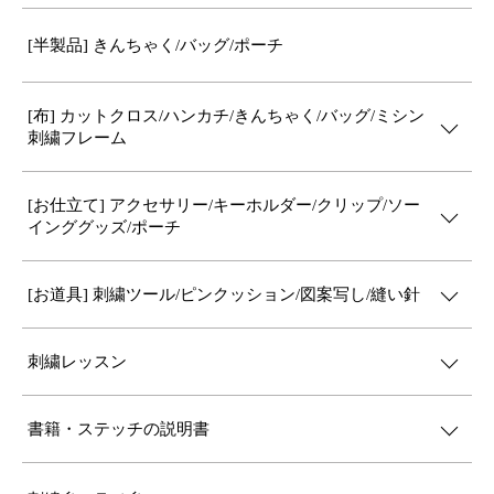
[半製品] きんちゃく/バッグ/ポーチ
[布] カットクロス/ハンカチ/きんちゃく/バッグ/ミシン
刺繍フレーム
[お仕立て] アクセサリー/キーホルダー/クリップ/ソー
インググッズ/ポーチ
[お道具] 刺繍ツール/ピンクッション/図案写し/縫い針
刺繍レッスン
書籍・ステッチの説明書