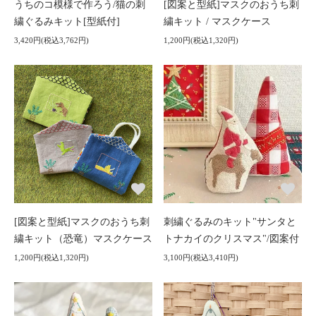
うちのコ模様で作ろう/猫の刺
[図案と型紙]マスクのおうち刺
繍ぐるみキット[型紙付]
繍キット / マスクケース
3,420円(税込3,762円)
1,200円(税込1,320円)
[図案と型紙]マスクのおうち刺
刺繍ぐるみのキット"サンタと
繍キット（恐竜）マスクケース
トナカイのクリスマス"/図案付
1,200円(税込1,320円)
3,100円(税込3,410円)