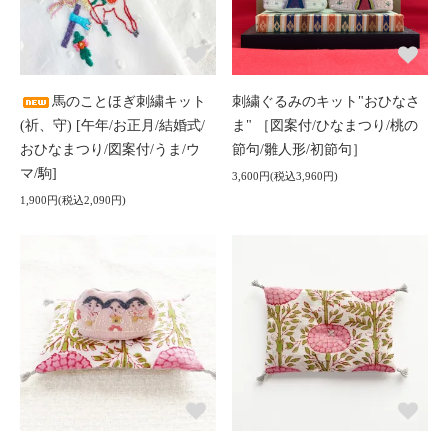
馬のことほぎ刺繍キット
刺繍ぐるみのキット"おひなさ
(祈、守) [午年/お正月/結婚式/
ま" ［図案付/ひなまつり/桃の
おひなまつり/図案付/うま/ウ
節句/雛人形/初節句］
マ/駒]
3,600円(税込3,960円)
1,900円(税込2,090円)