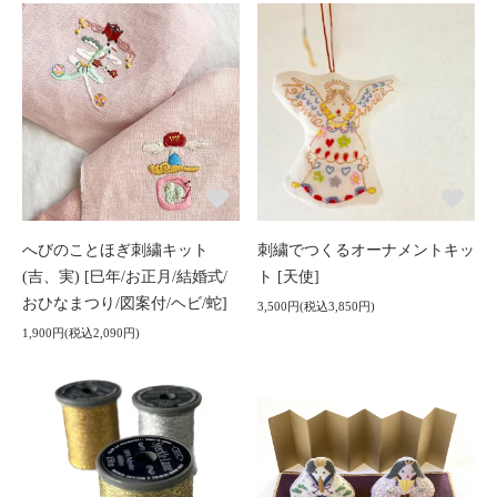
へびのことほぎ刺繍キット
刺繍でつくるオーナメントキッ
(吉、実) [巳年/お正月/結婚式/
ト [天使]
おひなまつり/図案付/ヘビ/蛇]
3,500円(税込3,850円)
1,900円(税込2,090円)