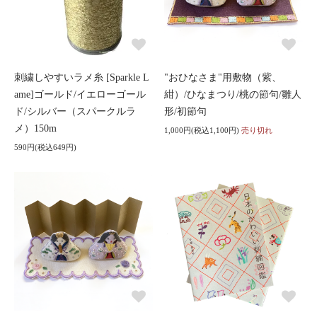
刺繍しやすいラメ糸 [Sparkle L
"おひなさま"用敷物（紫、
ame]ゴールド/イエローゴール
紺）/ひなまつり/桃の節句/雛人
ド/シルバー（スパークルラ
形/初節句
メ）150m
1,000円(税込1,100円)
売り切れ
590円(税込649円)