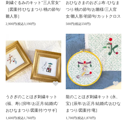
刺繍ぐるみのキット"三人官女"
おひなさまのおざぶ布 /ひなま
［図案付/ひなまつり/桃の節句/
つり/桃の節句/お雛様/三人官
雛人形］
女/雛人形/初節句/カットクロス
2,900円(税込3,190円)
500円(税込550円)
うさぎのことほぎ刺繍キット
龍のことほぎ刺繍キット (永、
(福、寿) [卯年/お正月/結婚式/
宝) [辰年/お正月/結婚式/おひな
おひなまつり/図案付/ウサギ]
まつり/図案付/竜]
1,600円(税込1,760円)
1,700円(税込1,870円)