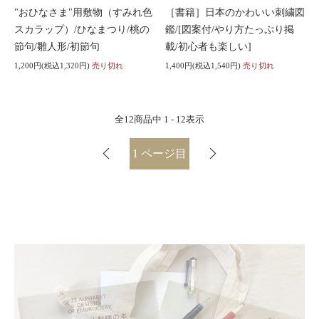
"おひなさま"用敷物（すみれ色
［書籍］日本のかわいい刺繍図
スカラップ）/ひなまつり/桃の
鑑/[図案付/やり方たっぷり掲
節句/雛人形/初節句
載/初心者も楽しい]
1,200円(税込1,320円)
売り切れ
1,400円(税込1,540円)
売り切れ
全
12
商品中
1 - 12
表示
1
ページ目