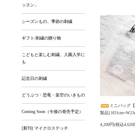
ッスン」
シーズンもの、季節の刺繍
ギフト/刺繍の贈り物
こどもと楽しむ刺繍。入園入学に
も
記念日の刺繍
どうぶつ・恐竜・架空のいきもの
ミニバッグ【
Coming Soon（今後の発売予定）
製品] H31cm×W
4,200円(税込4,620
[新刊] マイクロステッチ