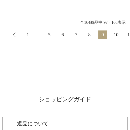
全
164
商品中
97 - 108
表示
...
1
5
6
7
8
9
10
1
ショッピングガイド
返品について