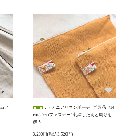
cmフ
リトアニアリネンポーチ [半製品] /14
cm/20cmファスナー/ 刺繍したあと周りを
縫う
3,200円(税込3,520円)