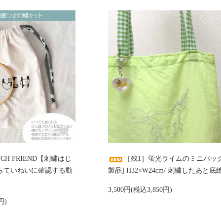
CH FRIEND【刺繍はじ
［残1］蛍光ライムのミニバッグ
からていねいに確認する動
製品] H32×W24cm/ 刺繍したあと底
3,500円(税込3,850円)
円)