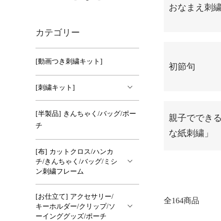
おなまえ刺
カテゴリー
[動画つき刺繍キット]
初節句
[刺繍キット]
[半製品] きんちゃく/バッグ/ポー
親子ででき
チ
な紙刺繍」
[布] カットクロス/ハンカ
チ/きんちゃく/バッグ/ミシ
ン刺繍フレーム
[お仕立て] アクセサリー/
全164商品
キーホルダー/クリップ/ソ
ーインググッズ/ポーチ