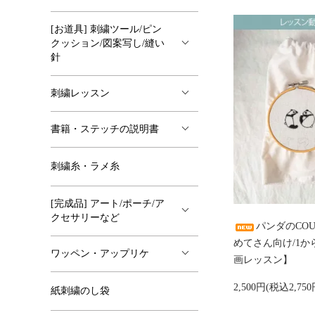
[お道具] 刺繍ツール/ピン
クッション/図案写し/縫い
針
刺繍レッスン
書籍・ステッチの説明書
刺繍糸・ラメ糸
[完成品] アート/ポーチ/ア
クセサリーなど
パンダのCOU
めてさん向け/1
ワッペン・アップリケ
画レッスン】
2,500円(税込2,750
紙刺繍のし袋