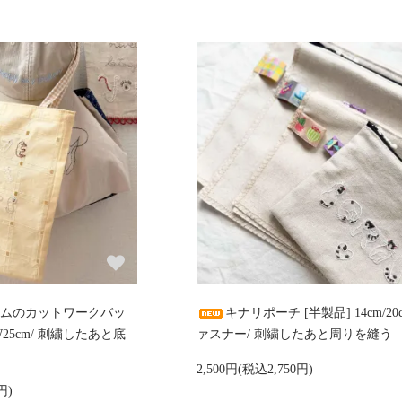
ムのカットワークバッ
キナリポーチ [半製品] 14cm/20
×W25cm/ 刺繍したあと底
ァスナー/ 刺繍したあと周りを縫う
2,500円(税込2,750円)
円)