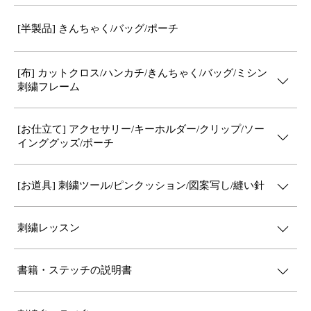
[半製品] きんちゃく/バッグ/ポーチ
[布] カットクロス/ハンカチ/きんちゃく/バッグ/ミシン
刺繍フレーム
[お仕立て] アクセサリー/キーホルダー/クリップ/ソー
インググッズ/ポーチ
[お道具] 刺繍ツール/ピンクッション/図案写し/縫い針
刺繍レッスン
書籍・ステッチの説明書