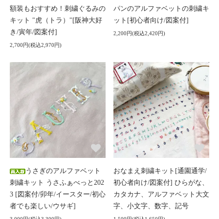
額装もおすすめ！刺繍ぐるみの
パンのアルファベットの刺繍キ
キット "虎（トラ）"[阪神大好
ット[初心者向け/図案付]
き/寅年/図案付]
2,200円(税込2,420円)
2,700円(税込2,970円)
うさぎのアルファベット
おなまえ刺繍キット[通園通学/
刺繍キット うさふぁべっと202
初心者向け/図案付] ひらがな、
3 [図案付/卯年/イースター/初心
カタカナ、アルファベット大文
者でも楽しい/ウサギ]
字、小文字、数字、記号