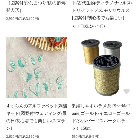
［図案付/ひなまつり/桃の節句/
ト/古代生物/ティラノサウルス/
雛人形］
トリケラトプス/モササウルス
[図案付/初心者でも楽しい]
2,900円(税込3,190円)
3,850円(税込4,235円)
すずらんのアルファベット刺繍
刺繍しやすいラメ糸 [Sparkle L
キット[図案付/ウェディング/母
ame]ゴールド/イエローゴール
の日/初心者でも楽しい/スズラ
ド/シルバー（スパークルラ
ン]
メ）150m
2,600円(税込2,860円)
590円(税込649円)