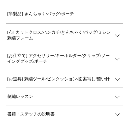
[半製品] きんちゃく/バッグ/ポーチ
[布] カットクロス/ハンカチ/きんちゃく/バッグ/ミシン
刺繍フレーム
[お仕立て] アクセサリー/キーホルダー/クリップ/ソー
インググッズ/ポーチ
[お道具] 刺繍ツール/ピンクッション/図案写し/縫い針
刺繍レッスン
書籍・ステッチの説明書