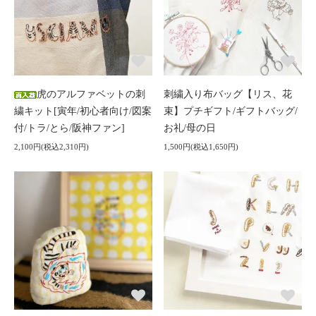
虎のアルファベットの刺
刺繍入り布バッグ【リス、花
繍キット[寅年/初心者向け/図案
束】プチギフト/ギフトバッグ/
付/トラ/とら/阪神ファン]
お礼/母の日
2,100円(税込2,310円)
1,500円(税込1,650円)