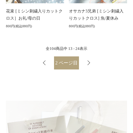
花束 [ミシン刺繍入りカットク
オサカナ3兄弟 [ミシン刺繍入
ロス］お礼/母の日
りカットクロス] 魚/夏休み
800円(税込880円)
800円(税込880円)
全
104
商品中
13 - 24
表示
2
ページ目