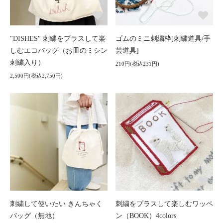
"DISHES" 刺繍をプラスして楽
ゴムのミニ刺繍枠[刺繍道具/手
しむエコバッグ（お皿のミシン
芸道具]
刺繍入り）
210円(税込231円)
2,500円(税込2,750円)
刺繍して使いたい きんちゃく
刺繍をプラスして楽しむワッペ
バッグ（無地）
ン（BOOK）4colors