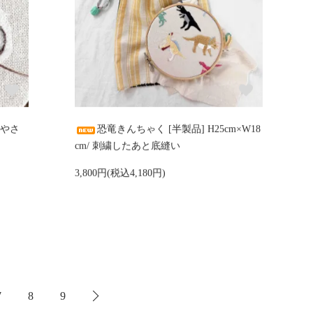
r やさ
恐竜きんちゃく [半製品] H25cm×W18
cm/ 刺繍したあと底縫い
3,800円(税込4,180円)
7
8
9