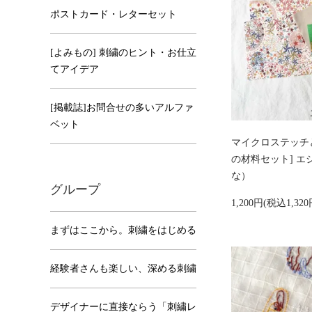
ポストカード・レターセット
[よみもの] 刺繍のヒント・お仕立
てアイデア
[掲載誌]お問合せの多いアルファ
ベット
マイクロステッチ
の材料セット] エジ
な）
グループ
1,200円(税込1,320
まずはここから。刺繍をはじめる
経験者さんも楽しい、深める刺繍
デザイナーに直接ならう「刺繍レ