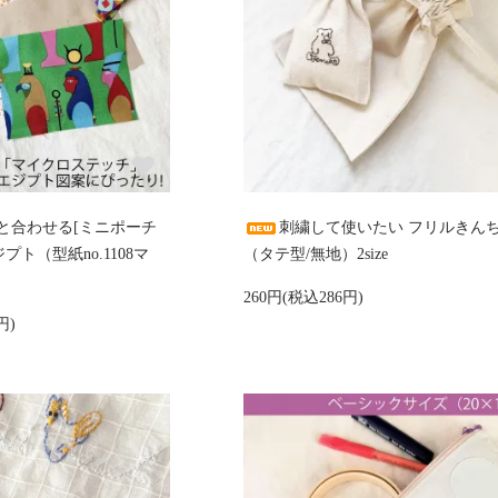
と合わせる[ミニポーチ
刺繍して使いたい フリルきん
プト（型紙no.1108マ
（タテ型/無地）2size
260円(税込286円)
円)