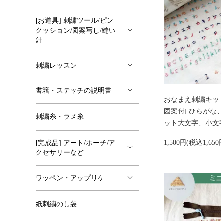
[お道具] 刺繍ツール/ピン
クッション/図案写し/縫い
針
刺繍レッスン
書籍・ステッチの説明書
おなまえ刺繍キット
図案付] ひらが
刺繍糸・ラメ糸
ット大文字、小文
1,500円(税込1,650
[完成品] アート/ポーチ/ア
クセサリーなど
ワッペン・アップリケ
紙刺繍のし袋