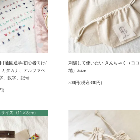
[通園通学/初心者向け/
刺繍して使いたい きんちゃく（ヨコ
な、カタカナ、アルファベ
地）2size
字、数字、記号
300円(税込330円)
円)