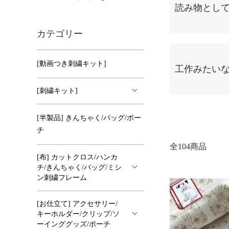
読み物とし
カテゴリー
[動画つき刺繍キット]
工作みたい
[刺繍キット]
[半製品] きんちゃく/バッグ/ポー
チ
全104商品
[布] カットクロス/ハンカ
チ/きんちゃく/バッグ/ミシ
ン刺繍フレーム
[お仕立て] アクセサリー/
キーホルダー/クリップ/ソ
ーインググッズ/ポーチ