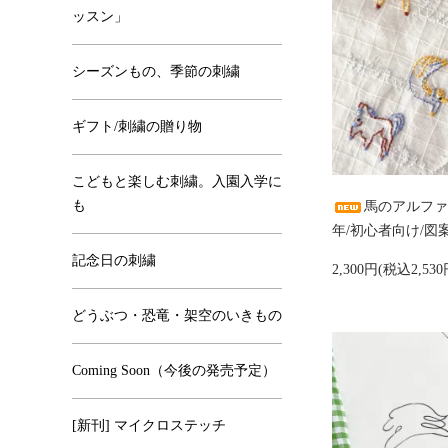
ッスン」
シーズンもの、季節の刺繍
ギフト/刺繍の贈り物
こどもと楽しむ刺繍。入園入学に
も
馬のアルファ
年/初心者向け/図案
記念日の刺繍
2,300円(税込2,530
どうぶつ・恐竜・架空のいきもの
Coming Soon（今後の発売予定）
[新刊] マイクロステッチ