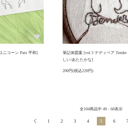
 ユニコーン Paix 平和]
筆記体図案 [vol.3 テディベア Tende
しい/あたたかな]
200円(税込220円)
全
104
商品中
49 - 60
表示
1
2
3
4
5
6